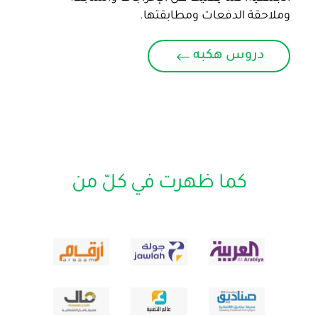
وملاحقة الدفعات ومطابقتها.
دروس هكبه
كما ظهرت في كلّ من